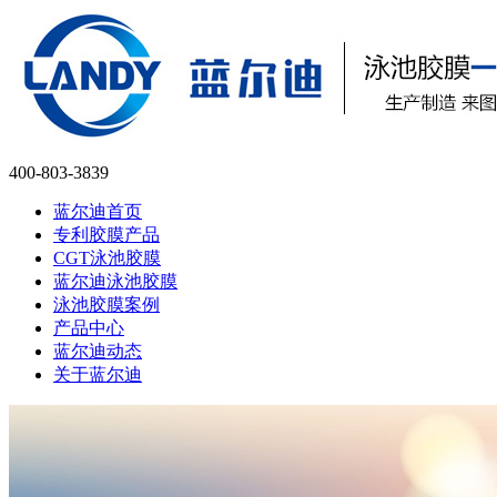
400-803-3839
蓝尔迪首页
专利胶膜产品
CGT泳池胶膜
蓝尔迪泳池胶膜
泳池胶膜案例
产品中心
蓝尔迪动态
关于蓝尔迪