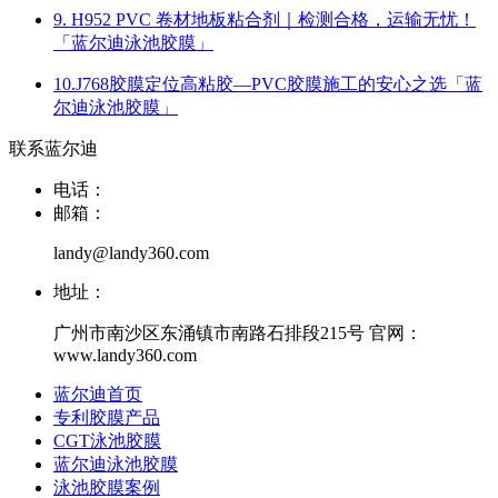
9. H952 PVC 卷材地板粘合剂｜检测合格，运输无忧！
「蓝尔迪泳池胶膜」
10.J768胶膜定位高粘胶—PVC胶膜施工的安心之选「蓝
尔迪泳池胶膜」
联系蓝尔迪
电话：
邮箱：
landy@landy360.com
地址：
广州市南沙区东涌镇市南路石排段215号 官网：
www.landy360.com
蓝尔迪首页
专利胶膜产品
CGT泳池胶膜
蓝尔迪泳池胶膜
泳池胶膜案例