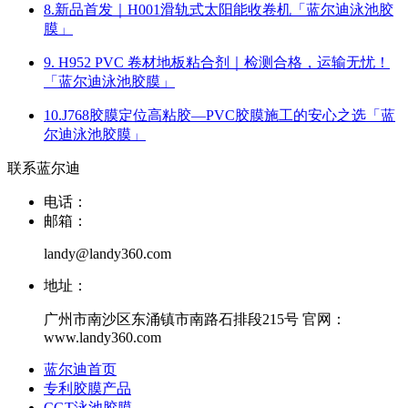
8.新品首发｜H001滑轨式太阳能收卷机「蓝尔迪泳池胶
膜」
9. H952 PVC 卷材地板粘合剂｜检测合格，运输无忧！
「蓝尔迪泳池胶膜」
10.J768胶膜定位高粘胶—PVC胶膜施工的安心之选「蓝
尔迪泳池胶膜」
联系蓝尔迪
电话：
邮箱：
landy@landy360.com
地址：
广州市南沙区东涌镇市南路石排段215号 官网：
www.landy360.com
蓝尔迪首页
专利胶膜产品
CGT泳池胶膜