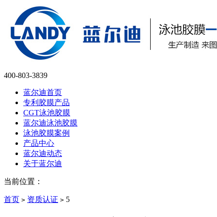
400-803-3839
蓝尔迪首页
专利胶膜产品
CGT泳池胶膜
蓝尔迪泳池胶膜
泳池胶膜案例
产品中心
蓝尔迪动态
关于蓝尔迪
当前位置：
首页
资质认证
5
>
>