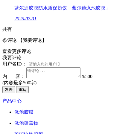
蓝尔迪胶膜防水质保协议「蓝尔迪泳池胶膜」
2025-07-31
共有
条评论
【我要评论】
查看更多评论
我要评论：
用户名ID：
内 容：
0
/500
(内容最多500字)
发表
重写
产品中心
泳池胶膜
泳池覆盖物