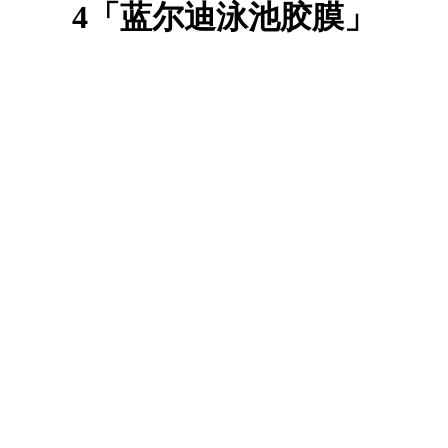
4「蓝尔迪泳池胶膜」