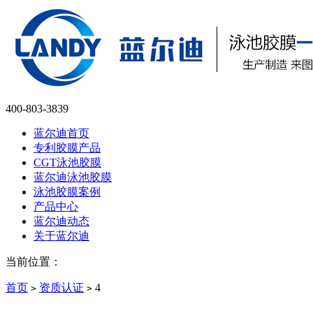
400-803-3839
蓝尔迪首页
专利胶膜产品
CGT泳池胶膜
蓝尔迪泳池胶膜
泳池胶膜案例
产品中心
蓝尔迪动态
关于蓝尔迪
当前位置：
首页
资质认证
4
>
>