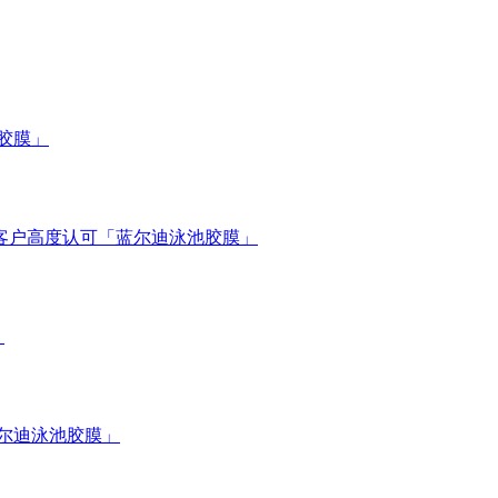
池胶膜」
获客户高度认可「蓝尔迪泳池胶膜」
」
蓝尔迪泳池胶膜」