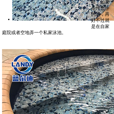
烦，如果
条件允许
的话，再
好不过就
是在自家
庭院或者空地弄一个私家泳池。