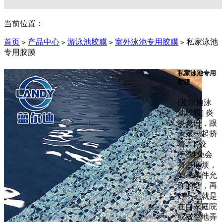
当前位置：
首页
产品中心
游泳池胶膜
室外泳池专用胶膜
私家泳池
>
>
>
>
专用胶膜
私家泳池专用
胶膜
[蓝尔迪泳
池胶膜] 炎
炎夏日，跟
大家一起挤
着 “下饺
子”难免会
有点麻烦，
如果条件允
许的话，再
好不过就是
在自家庭院
或者空地弄