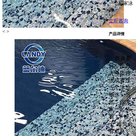
一个私家泳
池。
立即咨询
<
>
产品详情
炎炎夏
日，适合
去海边冲
浪或者找
一个泳池
畅泳，当
然，跟大
家一起挤
着 “下饺
子”难免会
有点麻