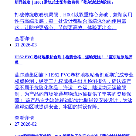
新品首发｜H001滑轨式太阳能收卷机「蓝尔迪泳池胶膜」
打破传统收卷机局限，H001以双重核心突破，兼顾实用
性与高端质感，每一处设计都贴合高端泳池的使用需
求，让防护更省心、节能更高效、体验更出众。
查看详情
31
2026-03
H952 PVC 卷材地板粘合剂｜检测合格，运输无忧！「蓝尔迪泳池胶
膜」
蓝尔迪集团旗下H952 PVC卷材地板粘合剂近期完成专业
权威检测，经第三方权威机构出具检测报告，确认该产
品不属于危险化学品，海运、空运、陆运均无运输限
制，为产品的市场流通与物流运输提供了坚实的资质保
障！ 该产品专为泳池岸边防滑地胶铺设安装设计，为泳
池岸边区域提供安全、牢固的铺设保障。
查看详情
27
2026-02