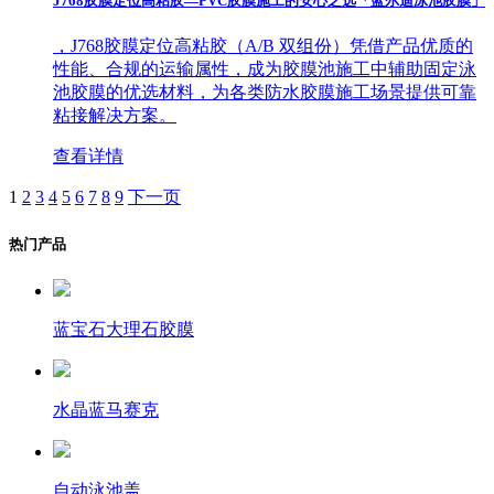
J768胶膜定位高粘胶—PVC胶膜施工的安心之选「蓝尔迪泳池胶膜」
，J768胶膜定位高粘胶（A/B 双组份）凭借产品优质的
性能、合规的运输属性，成为胶膜池施工中辅助固定泳
池胶膜的优选材料，为各类防水胶膜施工场景提供可靠
粘接解决方案。
查看详情
1
2
3
4
5
6
7
8
9
下一页
热门产品
蓝宝石大理石胶膜
水晶蓝马赛克
自动泳池盖