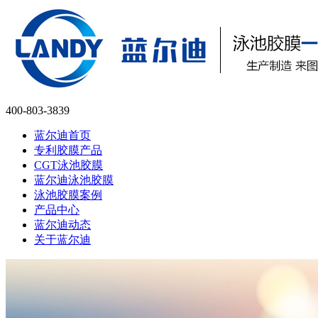
400-803-3839
蓝尔迪首页
专利胶膜产品
CGT泳池胶膜
蓝尔迪泳池胶膜
泳池胶膜案例
产品中心
蓝尔迪动态
关于蓝尔迪