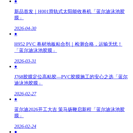
●
新品首发｜H001滑轨式太阳能收卷机「蓝尔迪泳池胶
膜」
2026-04-30
●
H952 PVC 卷材地板粘合剂｜检测合格，运输无忧！
「蓝尔迪泳池胶膜」
2026-03-31
●
J768胶膜定位高粘胶—PVC胶膜施工的安心之选「蓝尔
迪泳池胶膜」
2026-02-27
●
蓝尔迪2026开工大吉 策马扬鞭启新程「蓝尔迪泳池胶
膜」
2026-02-24
●