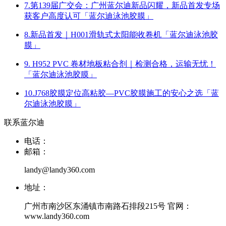
7.第139届广交会：广州蓝尔迪新品闪耀，新品首发专场
获客户高度认可「蓝尔迪泳池胶膜」
8.新品首发｜H001滑轨式太阳能收卷机「蓝尔迪泳池胶
膜」
9. H952 PVC 卷材地板粘合剂｜检测合格，运输无忧！
「蓝尔迪泳池胶膜」
10.J768胶膜定位高粘胶—PVC胶膜施工的安心之选「蓝
尔迪泳池胶膜」
联系蓝尔迪
电话：
邮箱：
landy@landy360.com
地址：
广州市南沙区东涌镇市南路石排段215号 官网：
www.landy360.com