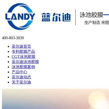
400-803-3839
蓝尔迪首页
专利胶膜产品
CGT泳池胶膜
蓝尔迪泳池胶膜
泳池胶膜案例
产品中心
蓝尔迪动态
关于蓝尔迪