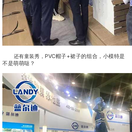
PVC帽子+裙子的组合，小模特是
还有童装秀，
不是萌萌哒
？