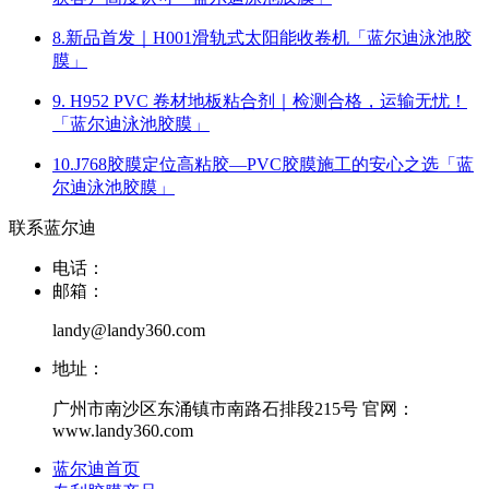
8.新品首发｜H001滑轨式太阳能收卷机「蓝尔迪泳池胶
膜」
9. H952 PVC 卷材地板粘合剂｜检测合格，运输无忧！
「蓝尔迪泳池胶膜」
10.J768胶膜定位高粘胶—PVC胶膜施工的安心之选「蓝
尔迪泳池胶膜」
联系蓝尔迪
电话：
邮箱：
landy@landy360.com
地址：
广州市南沙区东涌镇市南路石排段215号 官网：
www.landy360.com
蓝尔迪首页