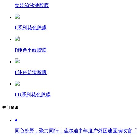
集装箱泳池胶膜
F系列花色胶膜
F纯色平纹胶膜
F纯色防滑胶膜
LD系列花色胶膜
热门资讯
●
同心赴野，聚力同行｜蓝尔迪半年度户外团建圆满收官「