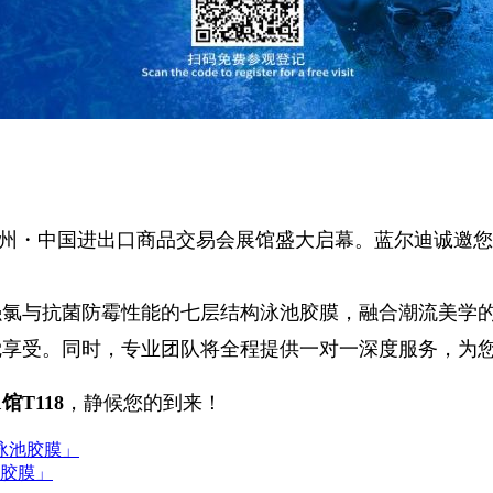
2日在广州・中国进出口商品交易会展馆盛大启幕。蓝尔迪诚邀
氯与抗菌防霉
性能的
七层结构泳池胶膜
，融合潮流美学的
觉享受。同时，专业团队将全程提供一对一深度服务，为
1馆T118
，静候您的到来！
泳池胶膜」
胶膜」