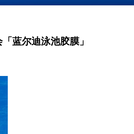
览会「蓝尔迪泳池胶膜」