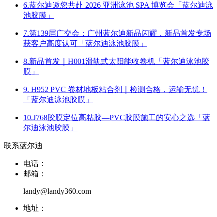
6.蓝尔迪邀您共赴 2026 亚洲泳池 SPA 博览会「蓝尔迪泳
池胶膜」
7.第139届广交会：广州蓝尔迪新品闪耀，新品首发专场
获客户高度认可「蓝尔迪泳池胶膜」
8.新品首发｜H001滑轨式太阳能收卷机「蓝尔迪泳池胶
膜」
9. H952 PVC 卷材地板粘合剂｜检测合格，运输无忧！
「蓝尔迪泳池胶膜」
10.J768胶膜定位高粘胶—PVC胶膜施工的安心之选「蓝
尔迪泳池胶膜」
联系蓝尔迪
电话：
邮箱：
landy@landy360.com
地址：