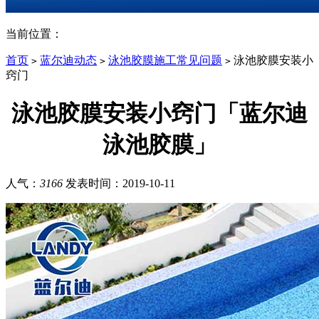
当前位置：
首页
蓝尔迪动态
泳池胶膜施工常见问题
泳池胶膜安装小
>
>
>
窍门
泳池胶膜安装小窍门「蓝尔迪
泳池胶膜」
人气：
3166
发表时间：
2019-10-11