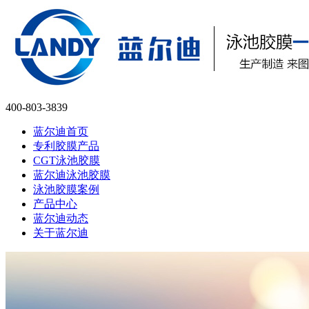
400-803-3839
蓝尔迪首页
专利胶膜产品
CGT泳池胶膜
蓝尔迪泳池胶膜
泳池胶膜案例
产品中心
蓝尔迪动态
关于蓝尔迪