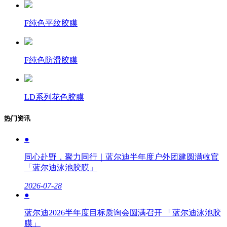
F纯色平纹胶膜
F纯色防滑胶膜
LD系列花色胶膜
热门资讯
●
同心赴野，聚力同行｜蓝尔迪半年度户外团建圆满收官
「蓝尔迪泳池胶膜」
2026-07-28
●
蓝尔迪2026半年度目标质询会圆满召开 「蓝尔迪泳池胶
膜」